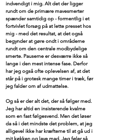
indvendigt i mig. Alt det der ligger 
rundt om de primære mavesmerter 
spænder samtidig op - formentlig i et 
fortvivlet forsøg på at lette presset hos 
mig - med det resultat, at det også 
begynder at gøre ondt i områderne 
rundt om den centrale modbydelige 
smerte. Pauserne er desværre ikke så 
lange i den mest intense fase. Derfor 
har jeg også ofte oplevelsen af, at det 
står på i grotesk mange timer i træk, før 
jeg falder om af udmattelse.
Og så er der alt det, der så følger med. 
Jeg har altid en insisterende kvalme 
som en fast følgesvend. Men det løser 
da så i det mindste det problem, at jeg 
alligevel ikke har kræfterne til at gå ud i 
mit køkken og lave mad. Jeg føler så 