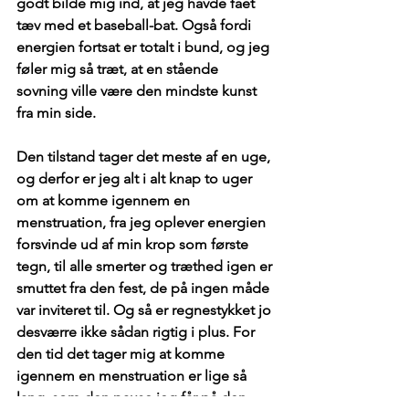
godt bilde mig ind, at jeg havde fået 
tæv med et baseball-bat. Også fordi 
energien fortsat er totalt i bund, og jeg 
føler mig så træt, at en stående 
sovning ville være den mindste kunst 
fra min side.
Den tilstand tager det meste af en uge, 
og derfor er jeg alt i alt knap to uger 
om at komme igennem en 
menstruation, fra jeg oplever energien 
forsvinde ud af min krop som første 
tegn, til alle smerter og træthed igen er 
smuttet fra den fest, de på ingen måde 
var inviteret til. Og så er regnestykket jo 
desværre ikke sådan rigtig i plus. For 
den tid det tager mig at komme 
igennem en menstruation er lige så 
lang, som den pause jeg får på den 