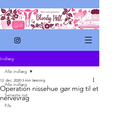
Indlæg
Alle indlæg
12. dec. 2020
3 min læsning
Alle indlæg
Operation nissehue gør mig til et
Seneste nyt
nervevrag
Fifs