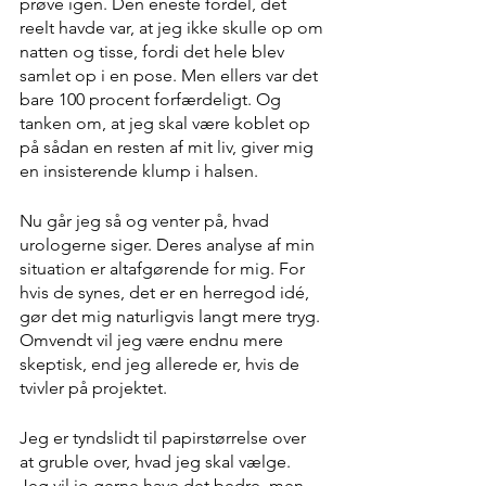
prøve igen. Den eneste fordel, det 
reelt havde var, at jeg ikke skulle op om 
natten og tisse, fordi det hele blev 
samlet op i en pose. Men ellers var det 
bare 100 procent forfærdeligt. Og 
tanken om, at jeg skal være koblet op 
på sådan en resten af mit liv, giver mig 
en insisterende klump i halsen.
Nu går jeg så og venter på, hvad 
urologerne siger. Deres analyse af min 
situation er altafgørende for mig. For 
hvis de synes, det er en herregod idé, 
gør det mig naturligvis langt mere tryg. 
Omvendt vil jeg være endnu mere 
skeptisk, end jeg allerede er, hvis de 
tvivler på projektet. 
Jeg er tyndslidt til papirstørrelse over 
at gruble over, hvad jeg skal vælge. 
Jeg vil jo gerne have det bedre, men 