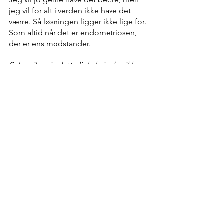
jeg vil for alt i verden ikke have det 
værre. Så løsningen ligger ikke lige for. 
Som altid når det er endometriosen, 
der er ens modstander.
Subscribe via dette link, hvis du vil have 
besked, når der er nyt på bloggen....
Seneste nyt
Se alle
Seneste blogindlæg