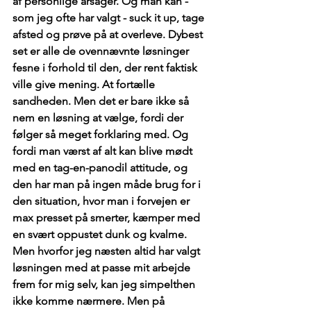
af personlige årsager. Og man kan - 
som jeg ofte har valgt - suck it up, tage 
afsted og prøve på at overleve. Dybest 
set er alle de ovennævnte løsninger 
fesne i forhold til den, der rent faktisk 
ville give mening. At fortælle 
sandheden. Men det er bare ikke så 
nem en løsning at vælge, fordi der 
følger så meget forklaring med. Og 
fordi man værst af alt kan blive mødt 
med en tag-en-panodil attitude, og 
den har man på ingen måde brug for i 
den situation, hvor man i forvejen er 
max presset på smerter, kæmper med 
en svært oppustet dunk og kvalme. 
Men hvorfor jeg næsten altid har valgt 
løsningen med at passe mit arbejde 
frem for mig selv, kan jeg simpelthen 
ikke komme nærmere. Men på 