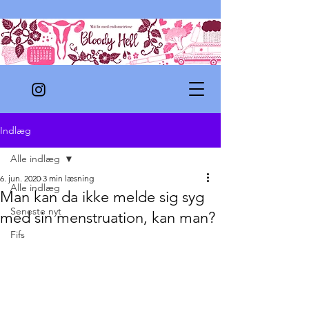
Indlæg
Alle indlæg
6. jun. 2020
3 min læsning
Alle indlæg
Man kan da ikke melde sig syg
Seneste nyt
med sin menstruation, kan man?
Fifs