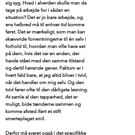
sig syg. Hvad i alverden skulle man da 
tage på arbejde for i sådan en 
situation? Det er jo bare arbejde, og 
ens helbred må til enhver tid komme 
først. Det er mærkeligt, som man kan 
skævvride forventningerne til én selv i 
forhold til, hvordan man ville have set 
på dem, hvis det var en anden, der 
havde stået med den samme tilstand 
og dertil hørende gener. Faktum er i 
hvert fald bare, at jeg altid bliver i tvivl, 
når det handler om mig selv. Og den 
tvivl fører ofte til den dårligste løsning. 
At samle al den tapperhed, det er 
muligt, bide tænderne sammen og 
komme afsted iført et stift 
smerteplaget smil.
Derfor må svaret også i det specifikke 