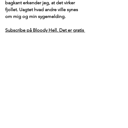
bagkant erkender jeg, at det virker 
fjollet. Uagtet hvad andre ville synes 
om mig og min sygemelding.
Subscribe på Bloody Hell. Det er gratis 
og uforpligtende, og så får du besked, 
når der er nyt på bloggen.
Seneste nyt
Se alle
Seneste blogindlæg