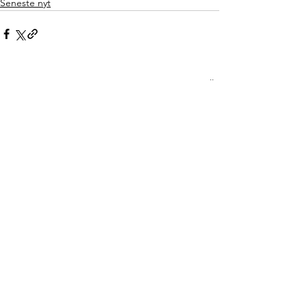
Seneste nyt
Se alle
Seneste blogindlæg