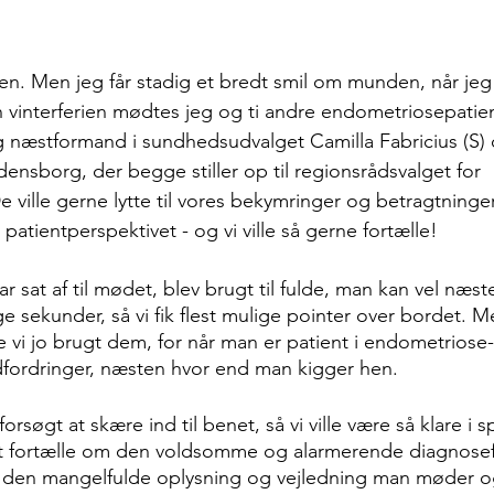
en. Men jeg får stadig et bredt smil om munden, når jeg
 vinterferien mødtes jeg og ti andre endometriosepatie
og næstformand i sundhedsudvalget Camilla Fabricius (S)
nsborg, der begge stiller op til regionsrådsvalget for 
e ville gerne lytte til vores bekymringer og betragtninge
patientperspektivet - og vi ville så gerne fortælle!
ar sat af til mødet, blev brugt til fulde, man kan vel næste
ge sekunder, så vi fik flest mulige pointer over bordet. M
e vi jo brugt dem, for når man er patient i endometriose-
fordringer, næsten hvor end man kigger hen.
orsøgt at skære ind til benet, så vi ville være så klare i 
at fortælle om den voldsomme og alarmerende diagnosefo
 den mangelfulde oplysning og vejledning man møder o