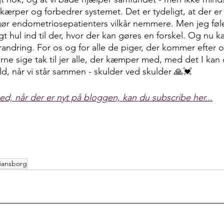
kærper og forbedrer systemet. Det er tydeligt, at der er 
ør endometriosepatienters vilkår nemmere. Men jeg føler v
tigt hul ind til der, hvor der kan gøres en forskel. Og nu k
andring. For os og for alle de piger, der kommer efter o
erne sige tak til jer alle, der kæmper med, med det I kan
ld, når vi står sammen - skulder ved skulder 🙏💓
ed, når der er nyt på bloggen, kan du subscribe her...
tiansborg