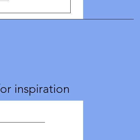
ders sundhed er ikke på
stning af mænds -
timod!
for inspiration