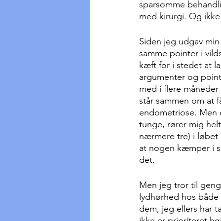
sparsomme behandlin
med kirurgi. Og ikke
Siden jeg udgav min
samme pointer i vild
kæft for i stedet at
argumenter og pointe
med i flere måneder nu
står sammen om at f
endometriose. Men og
tunge, rører mig hel
nærmere tre) i løbet
at nogen kæmper i sa
det.
Men jeg tror til geng
lydhørhed hos både 
dem, jeg ellers har 
ikke er prioriteret h