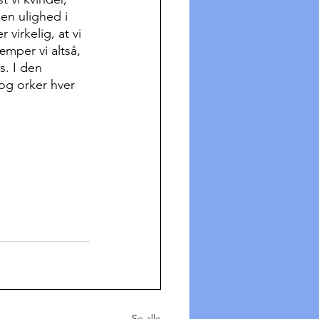
en ulighed i 
irkelig, at vi 
æmper vi altså, 
s. I den 
 og orker hver 
Se alle