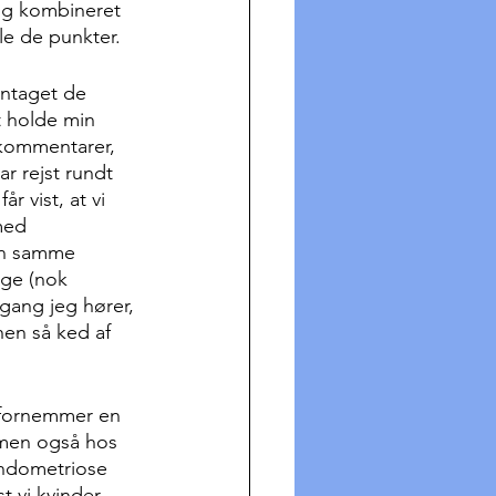
ng kombineret 
le de punkter.
entaget de 
t holde min 
 kommentarer, 
 rejst rundt 
r vist, at vi 
med 
en samme 
nge (nok 
gang jeg hører, 
en så ked af 
g fornemmer en 
 men også hos 
endometriose 
 vi kvinder, 