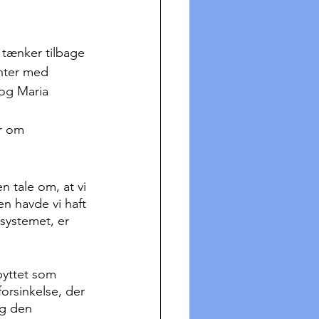
 tænker tilbage 
nter med 
 og Maria 
r om 
n tale om, at vi 
en havde vi haft 
systemet, er 
spyttet som 
rsinkelse, der 
g den 