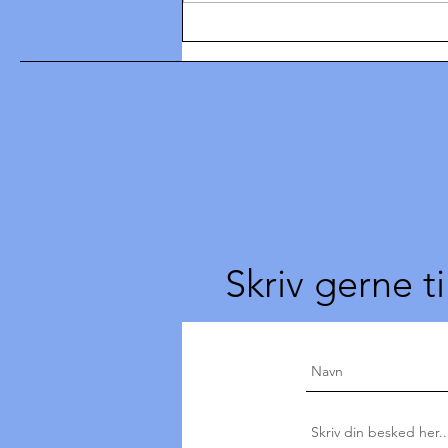
Hvad siger man til
Dronningen?
Skriv gerne ti