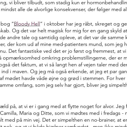
g, vi bliver tilbudt, som stadig kun er hormonbehandli
 mindst alle de alvorlige konsekvenser, der følger med al
 bog “
Bloody Hell
” i oktober har jeg råbt, skreget og g
skab. Og det var helt magisk for mig for en gang skyld a
 lade andre tale og samtidig opleve, at det var de samme
r, der kom ud af mine med-patienters mund, som jeg har
. Det fantastiske ved det er jo først og fremmest, at vi få
å opmærksomhed omkring problemstillingerne, der er 
så det faktum, at vi så langt hen af vejen taler med d
t ind i maven. Og jeg må også erkende, at jeg et par ga
 af mødet havde våde øjne og grød i stemmen. For hver 
mme omfang, som jeg selv har gjort, bliver jeg simpelth
æld på, at vi er i gang med at flytte noget for alvor. Je
Camilla, Maria og Ditte, som vi mødtes med i fredags -
talt med på min vej. Det er simpelthen en no-brainer, at 
øjt nok, og at vi både hjælper samfundet - men ikke mindst