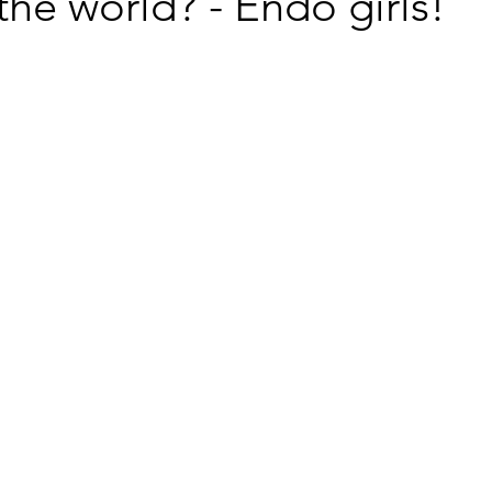
he world? - Endo girls!