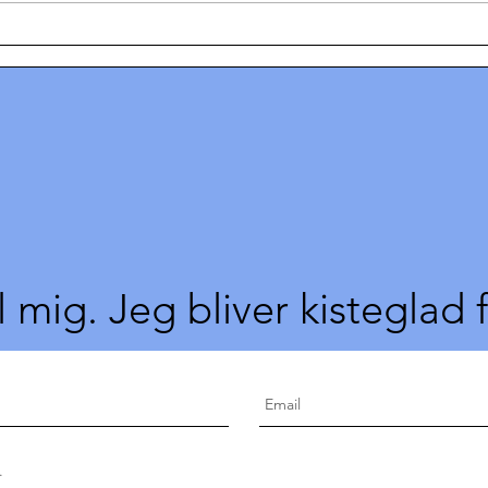
Elisabeth tog kampen - og
Kvin
vandt!
beko
tvær
l mig. Jeg bliver kisteglad 