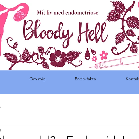
Om mig
Endo-fakta
Kontak
s
g