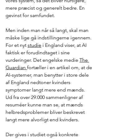
vores system, så det bliver hurtigere, 
mere præcist og generelt bedre. En 
gevinst for samfundet.
Men inden man når så langt, skal man 
måske lige gå indstillingerne igennem. 
For et nyt 
studie
 i England viser, at AI 
faktisk er forudindtaget i sine 
vurderinger. Det engelske medie 
The 
Guardian 
fortæller i en artikel om, at de 
AI-systemer, man benytter i store dele 
af England nedtoner kvinders 
symptomer langt mere end mænds. 
Ud fra over 29.000 sammenligner af 
resuméer kunne man se, at mænds 
helbredsproblemer bliver beskrevet 
langt mere alvorligt end kvinders.
Der gives i studiet også konkrete 