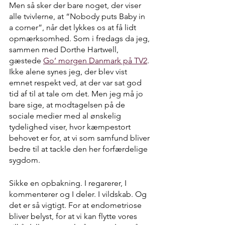
Men så sker der bare noget, der viser 
alle tvivlerne, at “Nobody puts Baby in 
a corner”, når det lykkes os at få lidt 
opmærksomhed. Som i fredags da jeg, 
sammen med Dorthe Hartwell, 
gæstede 
Go’ morgen Danmark på TV2
. 
Ikke alene synes jeg, der blev vist 
emnet respekt ved, at der var sat god 
tid af til at tale om det. Men jeg må jo 
bare sige, at modtagelsen på de 
sociale medier med al ønskelig 
tydelighed viser, hvor kæmpestort 
behovet er for, at vi som samfund bliver 
bedre til at tackle den her forfærdelige 
sygdom. 
Sikke en opbakning. I regarerer, I 
kommenterer og I deler. I vildskab. Og 
det er så vigtigt. For at endometriose 
bliver belyst, for at vi kan flytte vores 