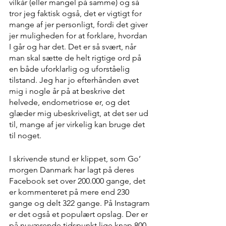
vilkår (eller mangel på samme) og så 
tror jeg faktisk også, det er vigtigt for 
mange af jer personligt, fordi det giver 
jer muligheden for at forklare, hvordan 
I går og har det. Det er så svært, når 
man skal sætte de helt rigtige ord på 
en både uforklarlig og uforståelig 
tilstand. Jeg har jo efterhånden øvet 
mig i nogle år på at beskrive det 
helvede, endometriose er, og det 
glæder mig ubeskriveligt, at det ser ud 
til, mange af jer virkelig kan bruge det 
til noget.
I skrivende stund er klippet, som Go’ 
morgen Danmark har lagt på deres 
Facebook set over 200.000 gange, det 
er kommenteret på mere end 230 
gange og delt 322 gange. På Instagram 
er det også et populært opslag. Der er 
på nuværende tidspunkt lige knap 800 