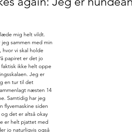
kes again: Jeg er hundean
æde mig helt vildt. 
r jeg sammen med min 
o, hvor vi skal holde 
På papiret er det jo 
aktisk ikke helt oppe 
ingsskalaen. Jeg er 
 en tur til det 
sammenlagt næsten 14 
ne. Samtidig har jeg 
 en flyvemaskine siden 
 og det er altså okay 
e er helt pjattet med 
er jo naturligvis også 