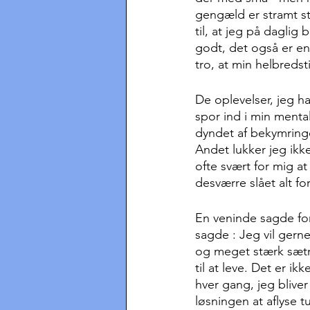
gengæld er stramt st
til, at jeg på daglig
godt, det også er en 
tro, at min helbredst
De oplevelser, jeg h
spor ind i min mental
dyndet af bekymringer
Andet lukker jeg ikke
ofte svært for mig at
desværre slået alt fo
En veninde sagde for
sagde : Jeg vil gerne
og meget stærk sætnin
til at leve. Det er i
hver gang, jeg bliver
løsningen at aflyse 