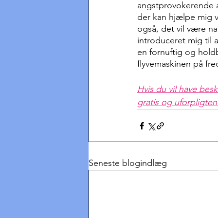
angstprovokerende at 
der kan hjælpe mig v
også, det vil være na
introduceret mig til 
en fornuftig og holdb
flyvemaskinen på fre
Hvis du vil have besk
gratis og uforpligten
Seneste blogindlæg