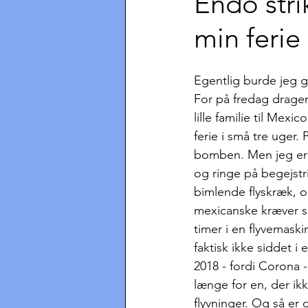
Endo stri
min ferie
Egentlig burde jeg gl
For på fredag drage
lille familie til Mexic
ferie i små tre uger. 
bomben. Men jeg er f
og ringe på begejstr
bimlende flyskræk, og
mexicanske kræver 
timer i en flyvemaski
faktisk ikke siddet i
2018 - fordi Corona -
længe for en, der ikk
flyvninger. Og så er d