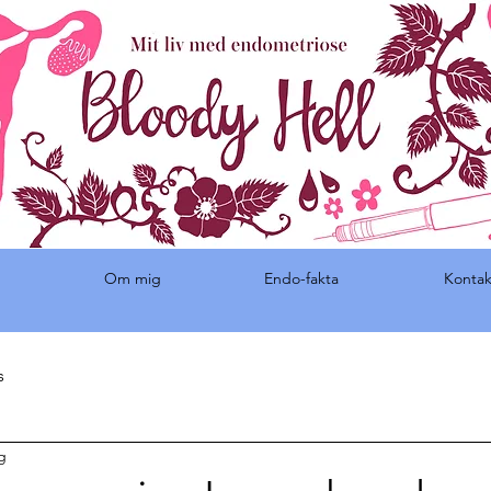
Om mig
Endo-fakta
Kontak
s
g