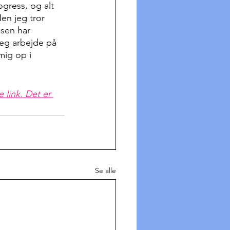
gress, og alt 
en jeg tror 
osen har 
jeg arbejde på 
mig op i 
 link. Det er 
Se alle