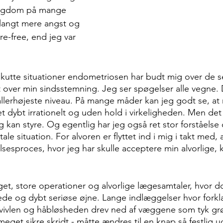
sygdom på mange 
langt mere angst og 
e-free, end jeg var 
akutte situationer endometriosen har budt mig over de s
gt over min sindsstemning. Jeg ser spøgelser alle vegne. D
allerhøjeste niveau. På mange måder kan jeg godt se, at 
 det dybt irrationelt og uden hold i virkeligheden. Men de
g kan styre. Og egentlig har jeg også ret stor forståelse
le situation. For alvoren er flyttet ind i mig i takt med, a
esproces, hvor jeg har skulle acceptere min alvorlige, 
get, store operationer og alvorlige lægesamtaler, hvor d
e og dybt seriøse øjne. Lange indlæggelser hvor forkl
 tvivlen og håbløsheden drev ned af væggene som tyk gr
et sikre skridt - måtte ændres til en knap så festlig ud