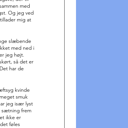
altsammen med 
gst. Og jeg ved 
illader mig at 
ange slæbende 
ukket med ned i 
r jeg højt. 
skørt, så det er 
 Det har de 
æftsyg kvinde 
n meget smuk 
r jeg især lyst 
n sætning frem 
et ikke er 
det føles 