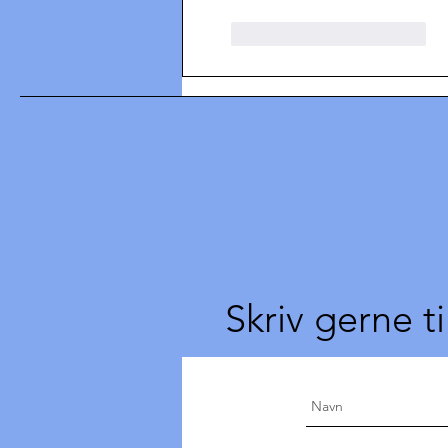
Synes godt om
Svar
Skriv gerne ti