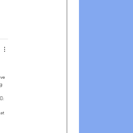
ve 
g 
️: 
at 