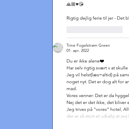
🙏🏼♥️😘
Rigtig dejlig ferie til jer - Det bl
Synes godt om
Svar
Trine Fogelstrøm Green
01. apr. 2022
Du er ikke alene❤️
Har selv rigtig svært v at skul
Jeg vil helst(læs=altid) på sa
noget nyt. Det er dog alt for
mad.
Vores venner: Det er da hyggeli
Nej det er det ikke, det bliver
Jeg trives på "vores" hotel, Al
der er så stort et udvalg at j