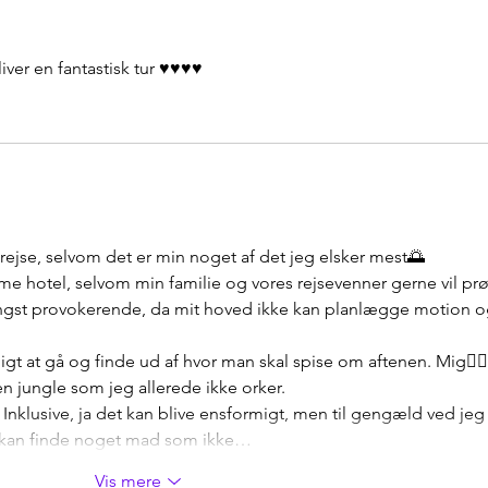
iver en fantastisk tur ♥️♥️♥️♥️
le rejse, selvom det er min noget af det jeg elsker mest🌅
mme hotel, selvom min familie og vores rejsevenner gerne vil prø
 angst provokerende, da mit hoved ikke kan planlægge motion o
gt at gå og finde ud af hvor man skal spise om aftenen. Mig🤦🏼‍♀
 en jungle som jeg allerede ikke orker.
l Inklusive, ja det kan blive ensformigt, men til gengæld ved jeg 
eg kan finde noget mad som ikke…
Vis mere