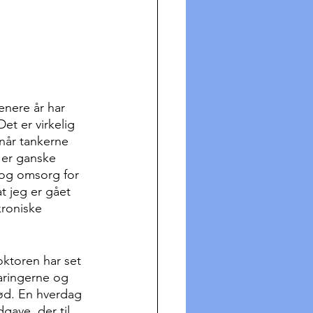
enere år har 
et er virkelig 
når tankerne 
t er ganske 
 og omsorg for 
t jeg er gået 
kroniske 
oktoren har set 
aringerne og 
ød. En hverdag 
gave, der til 