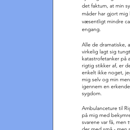
det faktum, at min 
måder har gjort mig 
væsentligt mindre car
engang.
Alle de dramatiske, 
virkelig lagt sig tun
katastrofetanker på 
rigtig stikker af, er
enkelt ikke noget, je
mig selv og min menta
igennem en erkendels
sygdom.
Ambulanceture til Ri
på mig med bekymred
svarene var få, men
der med små - men meg