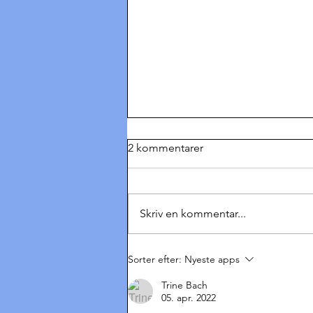
2 kommentarer
Skriv en kommentar...
Hvad siger man til
Sorter efter:
Nyeste apps
Dronningen?
Trine Bach
05. apr. 2022