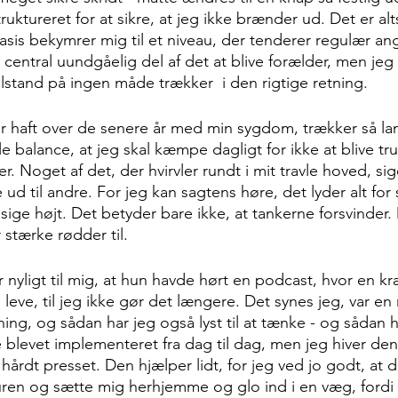
ruktureret for at sikre, at jeg ikke brænder ud. Det er 
 basis bekymrer mig til et niveau, der tenderer regulær an
central uundgåelig del af det at blive forælder, men jeg t
ilstand på ingen måde trækker  i den rigtige retning.
ar haft over de senere år med min sygdom, trækker så l
e balance, at jeg skal kæmpe dagligt for ikke at blive tr
. Noget af det, der hvirvler rundt i mit travle hoved, sige
 ud til andre. For jeg kan sagtens høre, det lyder alt for 
 sige højt. Det betyder bare ikke, at tankerne forsvinder.
r stærke rødder til.
 nyligt til mig, at hun havde hørt en podcast, hvor en kr
 leve, til jeg ikke gør det længere. Det synes jeg, var e
g, og sådan har jeg også lyst til at tænke - og sådan ha
kke blevet implementeret fra dag til dag, men jeg hiver de
 hårdt presset. Den hjælper lidt, for jeg ved jo godt, at d
turen og sætte mig herhjemme og glo ind i en væg, fordi 