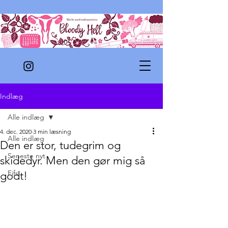
Indlæg
Alle indlæg
4. dec. 2020
3 min læsning
Alle indlæg
Den er stor, tudegrim og
Seneste nyt
skidedyr. Men den gør mig så
Fifs
godt!