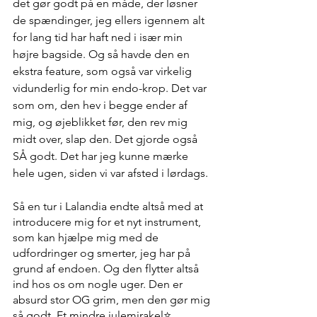
det gør godt på en måde, der løsner 
de spændinger, jeg ellers igennem alt 
for lang tid har haft ned i især min 
højre bagside. Og så havde den en 
ekstra feature, som også var virkelig 
vidunderlig for min endo-krop. Det var 
som om, den hev i begge ender af 
mig, og øjeblikket før, den rev mig 
midt over, slap den. Det gjorde også 
SÅ godt. Det har jeg kunne mærke 
hele ugen, siden vi var afsted i lørdags.
Så en tur i Lalandia endte altså med at 
introducere mig for et nyt instrument, 
som kan hjælpe mig med de 
udfordringer og smerter, jeg har på 
grund af endoen. Og den flytter altså 
ind hos os om nogle uger. Den er 
absurd stor OG grim, men den gør mig 
så godt. Et mindre julemirakel⭐