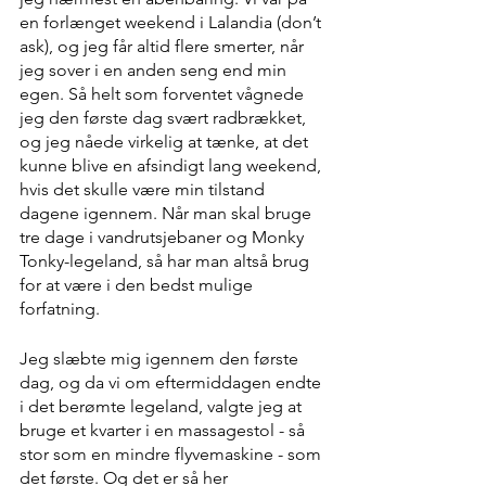
en forlænget weekend i Lalandia (don’t 
ask), og jeg får altid flere smerter, når 
jeg sover i en anden seng end min 
egen. Så helt som forventet vågnede 
jeg den første dag svært radbrækket, 
og jeg nåede virkelig at tænke, at det 
kunne blive en afsindigt lang weekend, 
hvis det skulle være min tilstand 
dagene igennem. Når man skal bruge 
tre dage i vandrutsjebaner og Monky 
Tonky-legeland, så har man altså brug 
for at være i den bedst mulige 
forfatning.
Jeg slæbte mig igennem den første 
dag, og da vi om eftermiddagen endte 
i det berømte legeland, valgte jeg at 
bruge et kvarter i en massagestol - så 
stor som en mindre flyvemaskine - som 
det første. Og det er så her 