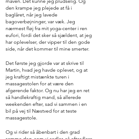
maven. Det kunne jeg pludselig. Og 
den krampe jeg plejede at få i 
baglåret, når jeg lavede 
bagoverbøjninger, var væk. Jeg 
nærmest fløj fra mit yoga-center i ren 
eufori, fordi det sker så sjældent, at jeg 
har oplevelser, der vipper til den gode 
side, når det kommer til mine smerter.
Det første jeg gjorde var at skrive til 
Martin, hvad jeg havde oplevet, og at 
jeg kraftigt mistænkte turen i 
massagestolen for at være den 
afgørende faktor. Og nu har jeg en ret 
så handlekraftig mand, så allerede 
weekenden efter, sad vi sammen i en 
bil på vej til Næstved for at teste 
massagestole. 
Og vi rider så åbenbart i den grad 
samme dag, som vi sadler, så efter flere 