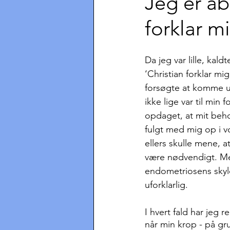
Jeg er åb
forklar mi
Da jeg var lille, kaldt
‘Christian forklar mi
forsøgte at komme ud
ikke lige var til min 
opdaget, at mit behov
fulgt med mig op i v
ellers skulle mene, a
være nødvendigt. Me
endometriosens skyl
uforklarlig.
I hvert fald har jeg 
når min krop - på gr