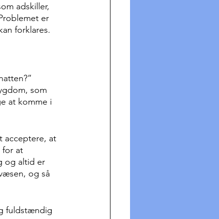
om adskiller, 
Problemet er 
an forklares.
natten?”
 sygdom, som 
ge at komme i 
t acceptere, at 
for at 
 og altid er 
væsen, og så 
g fuldstændig 