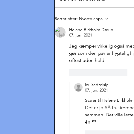
Hvad siger man til
Sorter efter:
Nyeste apps
Dronningen?
Helene Birkholm Dørup
07. jun. 2021
Jeg kæmper virkelig også med f
gør som den gør er frygtelig! 
oftest uden held. 
Synes godt om
Svar
louisedreisig
07. jun. 2021
Svarer til
Helene Birkholm
Det er jo SÅ frustrere
sammen. Det ville lett
én 💜
Synes godt om