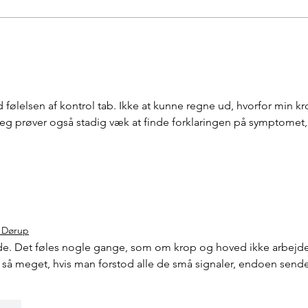
Elisabeth tog kampen - og
Kvin
vandt!
beko
tvær
ølelsen af kontrol tab. Ikke at kunne regne ud, hvorfor min kr
jeg prøver også stadig væk at finde forklaringen på symptomet,
 Dørup
nde. Det føles nogle gange, som om krop og hoved ikke arbejde
e så meget, hvis man forstod alle de små signaler, endoen sende
Svar