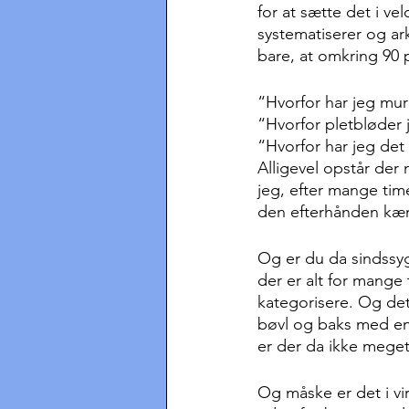
for at sætte det i v
systematiserer og ar
bare, at omkring 90 
“Hvorfor har jeg mu
“Hvorfor pletbløder 
“Hvorfor har jeg de
Alligevel opstår der 
jeg, efter mange tim
den efterhånden kæ
Og er du da sindssyg
der er alt for mange 
kategorisere. Og det 
bøvl og baks med end
er der da ikke meget 
Og måske er det i v