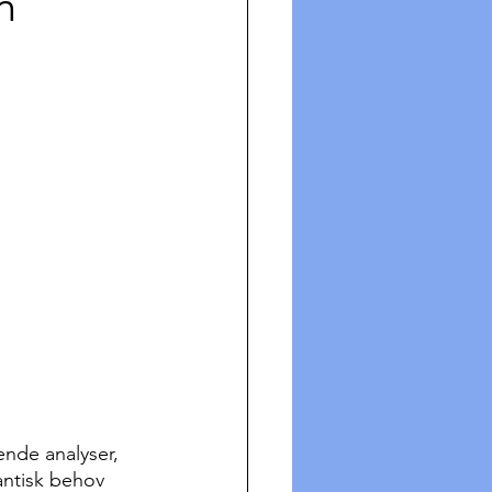
n
ende analyser, 
antisk behov 