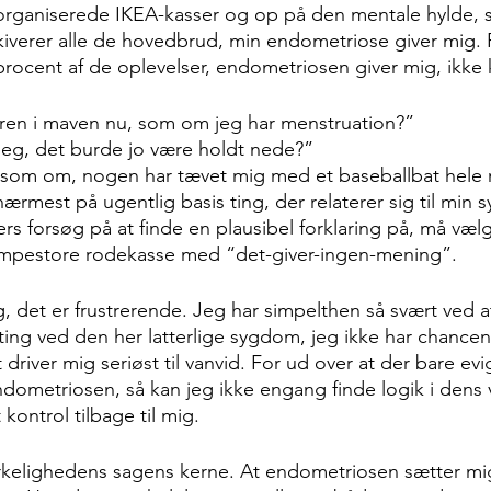
elorganiserede IKEA-kasser og op på den mentale hylde, s
kiverer alle de hovedbrud, min endometriose giver mig. 
procent af de oplevelser, endometriosen giver mig, ikke k
rren i maven nu, som om jeg har menstruation?” 
jeg, det burde jo være holdt nede?”
t som om, nogen har tævet mig med et baseballbat hele 
nærmest på ugentlig basis ting, der relaterer sig til min
ers forsøg på at finde en plausibel forklaring på, må væl
mpestore rodekasse med “det-giver-ingen-mening”.
, det er frustrerende. Jeg har simpelthen så svært ved a
ting ved den her latterlige sygdom, jeg ikke har chancen 
driver mig seriøst til vanvid. For ud over at der bare evig
ometriosen, så kan jeg ikke engang finde logik i dens 
kontrol tilbage til mig. 
irkelighedens sagens kerne. At endometriosen sætter mi