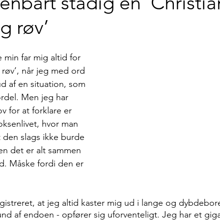
enbart stadig en ‘Christia
g røv’
e min far mig altid for 
g røv’, når jeg med ord 
 af en situation, som 
fordel. Men jeg har 
 for at forklare er 
oksenlivet, hvor man 
t den slags ikke burde 
n det er alt sammen 
d. Måske fordi den er 
registreret, at jeg altid kaster mig ud i lange og dybdebor
und af endoen - opfører sig uforventeligt. Jeg har et gig