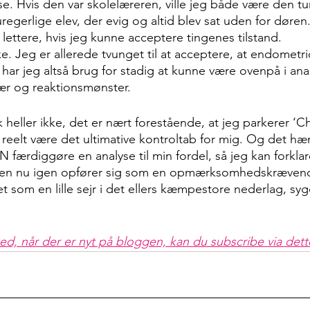
e. Hvis den var skolelæreren, ville jeg både være den 
egerlige elev, der evig og altid blev sat uden for døren. 
 lettere, hvis jeg kunne acceptere tingenes tilstand. 
 Jeg er allerede tvunget til at acceptere, at endometrio
 har jeg altså brug for stadig at kunne være ovenpå i ana
ær og reaktionsmønster.
k heller ikke, det er nært forestående, at jeg parkerer ‘Chr
le reelt være det ultimative kontroltab for mig. Og det hæ
AN færdiggøre en analyse til min fordel, så jeg kan forklar
sen nu igen opfører sig som en opmærksomhedskrævende
det som en lille sejr i det ellers kæmpestore nederlag, s
ed, når der er nyt på bloggen, kan du subscribe via dette 