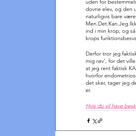
uden for bestemmels
dovne elev, og den ur
naturligvis bare være
Men.Det.Kan.Jeg.Ikke.
ind i min krop, og så
krops funktionsbesv
Derfor tror jeg faktis
mig røv’, for det vil
at jeg rent faktisk K
hvorfor endometrio
det sker, tager jeg 
er. 
Hvis du vil have besk