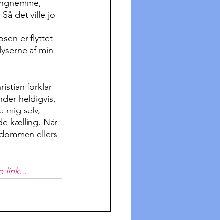
tungnemme, 
Så det ville jo 
sen er flyttet 
lyserne af min 
istian forklar 
nder heldigvis, 
e mig selv, 
 kælling. Når 
ygdommen ellers 
link...