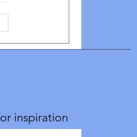
ders sundhed er ikke på
stning af mænds -
timod!
for inspiration