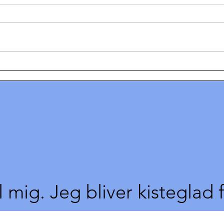
Elisabeth tog kampen - og
Kvin
vandt!
beko
tvær
l mig. Jeg bliver kisteglad 