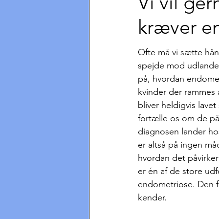
Vi vil g
kræver en
Ofte må vi sætte hå
spejde mod udlandet,
på, hvordan endometr
kvinder der rammes
bliver heldigvis lavet
fortælle os om de påv
diagnosen lander ho
er altså på ingen må
hvordan det påvirker
er én af de store ud
endometriose. Den for
kender.