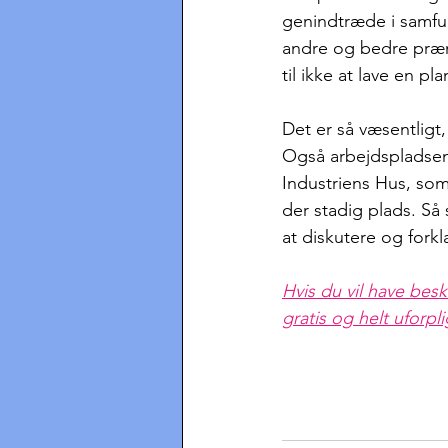
genindtræde i samfun
andre og bedre præmis
til ikke at lave en pl
Det er så væsentligt, 
Også arbejdspladsen
Industriens Hus, som
der stadig plads. Så
at diskutere og forkl
Hvis du vil have besk
gratis og helt uforpli