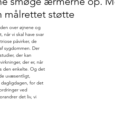
erne smøge ærmerne op. M
 målrettet støtte
nden over øjnene og 
 når vi skal have svar 
iose påvirker, de 
 af sygdommen. Der 
 studier, der kan 
irkninger, der er, når 
s den enkelte. Og det 
de uvæsentligt, 
 dagligdagen, for det 
fordringer ved 
andrer det liv, vi 