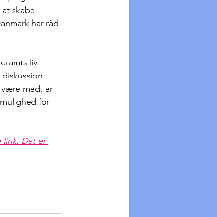
 at skabe 
 Danmark har råd 
eramts liv. 
n diskussion i 
t være med, er 
 mulighed for 
link. Det er 