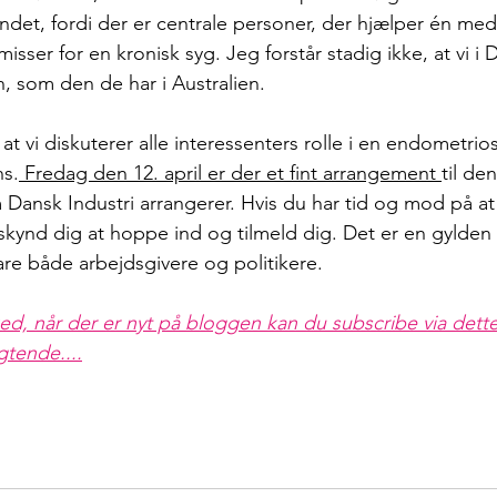
det, fordi der er centrale personer, der hjælper én med
ser for en kronisk syg. Jeg forstår stadig ikke, at vi i
an, som den de har i Australien.
at vi diskuterer alle interessenters rolle i en endometrios
s.
 Fredag den 12. april er der et fint arrangement 
til de
 Dansk Industri arrangerer. Hvis du har tid og mod på a
 skynd dig at hoppe ind og tilmeld dig. Det er en gylden
are både arbejdsgivere og politikere.
ed, når der er nyt på bloggen kan du subscribe via dette 
gtende....