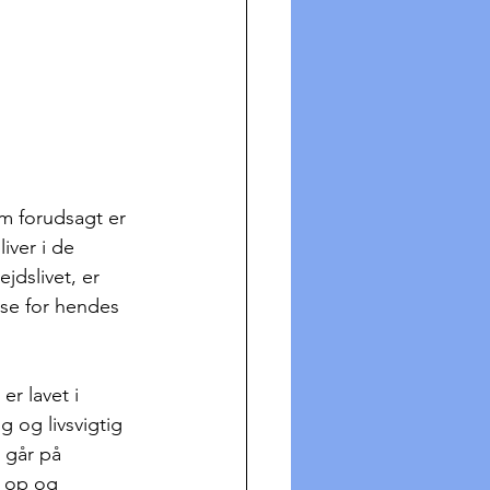
m forudsagt er 
iver i de 
jdslivet, er 
lse for hendes 
er lavet i 
g og livsvigtig 
 går på 
 op og 