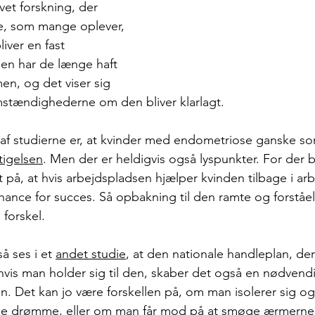
avet forskning, der 
e, som mange oplever, 
iver en fast 
ien har de længe haft 
n, og det viser sig 
stændighederne om den bliver klarlagt. 
af studierne er, at kvinder med endometriose ganske so
tigelsen
. Men der er heldigvis også lyspunkter. For der bl
å, at hvis arbejdspladsen hjælper kvinden tilbage i arbe
chance for succes. Så opbakning til den ramte og forståe
 forskel.
 ses i et 
andet studie
, at den nationale handleplan, der 
 hvis man holder sig til den, skaber det også en nødvendi
en. Det kan jo være forskellen på, om man isolerer sig og
 drømme, eller om man får mod på at smøge ærmerne