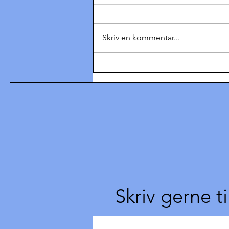
Skriv en kommentar...
Hvad siger man til
Dronningen?
Skriv gerne ti