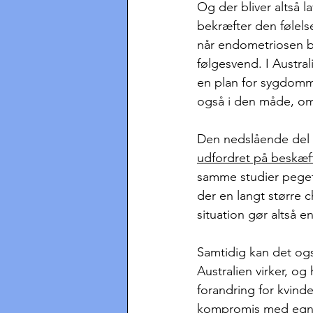
Og der bliver altså l
bekræfter den følels
når endometriosen bl
følgesvend. I Austral
en plan for sygdomme
også i den måde, om
Den nedslående del 
udfordret på beskæf
samme studier peget p
der en langt større 
situation gør altså en
Samtidig kan det også
Australien virker, og
forandring for kvind
kompromis med egne