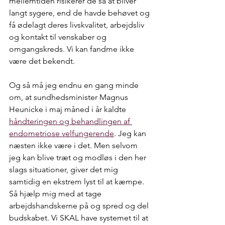
mellemtiden risikerer de så at bliver 
langt sygere, end de havde behøvet og 
få ødelagt deres livskvalitet, arbejdsliv 
og kontakt til venskaber og 
omgangskreds. Vi kan fandme ikke 
være det bekendt.
Og så må jeg endnu en gang minde 
om, at sundhedsminister Magnus 
Heunicke i maj måned i år kaldte 
håndteringen og behandlingen af 
endometriose velfungerende
. Jeg kan 
næsten ikke være i det. Men selvom 
jeg kan blive træt og modløs i den her 
slags situationer, giver det mig 
samtidig en ekstrem lyst til at kæmpe. 
Så hjælp mig med at tage 
arbejdshandskerne på og spred og del 
budskabet. Vi SKAL have systemet til at 