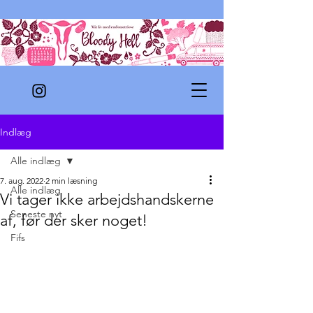
Indlæg
Alle indlæg
7. aug. 2022
2 min læsning
Alle indlæg
Vi tager ikke arbejdshandskerne
Seneste nyt
af, før der sker noget!
Fifs