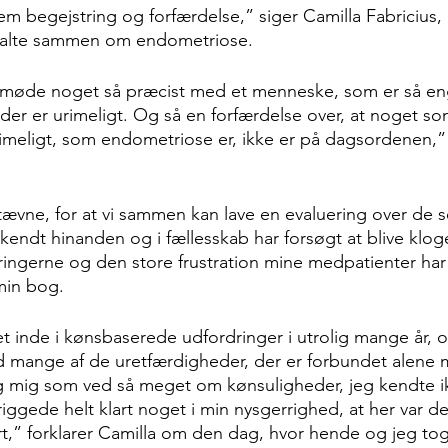
m begejstring og forfærdelse,” siger Camilla Fabricius,
talte sammen om endometriose.
t møde noget så præcist med et menneske, som er så eng
 der er urimeligt. Og så en forfærdelse over, at noget so
rimeligt, som endometriose er, ikke er på dagsordenen,
 kendt hinanden og i fællesskab har forsøgt at blive klog
ngerne og den store frustration mine medpatienter har 
min bog.
 inde i kønsbaserede udfordringer i utrolig mange år, o
 mange af de uretfærdigheder, der er forbundet alene 
g mig som ved så meget om kønsuligheder, jeg kendte i
iggede helt klart noget i min nysgerrighed, at her var de
ert,” forklarer Camilla om den dag, hvor hende og jeg tog