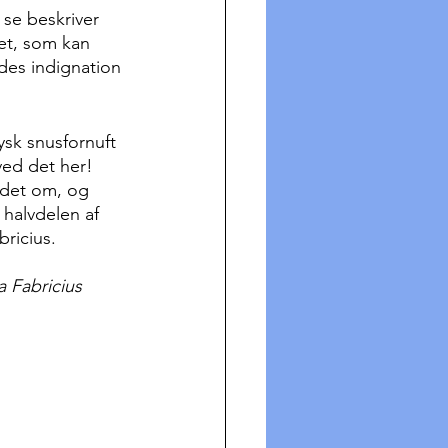
 se beskriver 
et, som kan 
des indignation 
ysk snusfornuft 
ved det her! 
 det om, og 
halvdelen af 
ricius.
 Fabricius 