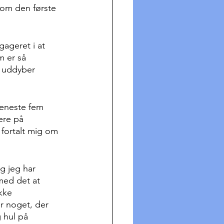
 om den første 
ageret i at 
m er så 
” uddyber 
ere på 
fortalt mig om 
g jeg har 
med det at 
kke 
r noget, der 
 hul på 