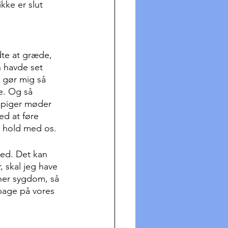
ke er slut 
dte at græde, 
n havde set 
 gør mig så 
e. Og så 
e piger møder 
d at føre 
å hold med os.
med. Det kan 
, skal jeg have 
her sygdom, så 
lbage på vores 