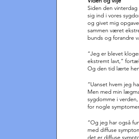
Viden og vilje
Siden den vinterdag i
sig ind i vores sygd
og givet mig opgaver
sammen været ekstrem
bunds og forandre va
“Jeg er blevet kloge
ekstremt lavt,” fort
Og den tid lærte hen
“Uanset hvem jeg har 
Men med min lægmands
sygdomme i verden, m
for nogle symptomer,
“Og jeg har også fu
med diffuse symptome
det er diffuse sympt