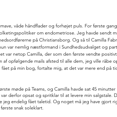
ve, våde håndflader og forhøjet puls. For første gang 
folketingspolitiker om endometriose. Jeg havde sendt m
ndhedsordførerne på Christiansborg. Og så til Camilla Fabri
 hun var nemlig næstformand i Sundhedsudvalget og part
et var netop Camilla, der som den første vendte positivt 
af opfølgende mails afsted til alle dem, jeg ville råbe o
 fået på min bog, fortalte mig, at det var mere end på ti
første møde på Teams, og Camilla havde sat 45 minutter af 
var derfor opsat og spritklar til at levere min salgstale. D
 jeg endelig fået taletid. Og noget må jeg have gjort rigt
første snak soleklart.