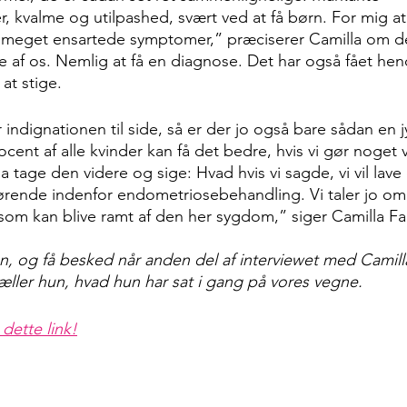
, kvalme og utilpashed, svært ved at få børn. For mig at
d, meget ensartede symptomer,” præciserer Camilla om d
 af os. Nemlig at få en diagnose. Det har også fået hen
 at stige.
ndignationen til side, så er der jo også bare sådan en j
procent af alle kvinder kan få det bedre, hvis vi gør noget 
tage den videre og sige: Hvad hvis vi sagde, vi vil lave
rende indenfor endometriosebehandling. Vi taler jo om 
som kan blive ramt af den her sygdom,” siger Camilla Fab
 og få besked når anden del af interviewet med Camilla
tæller hun, hvad hun har sat i gang på vores vegne.
dette link!