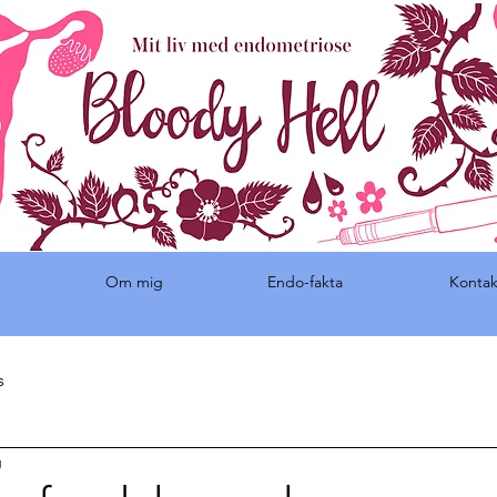
Om mig
Endo-fakta
Kontak
s
g