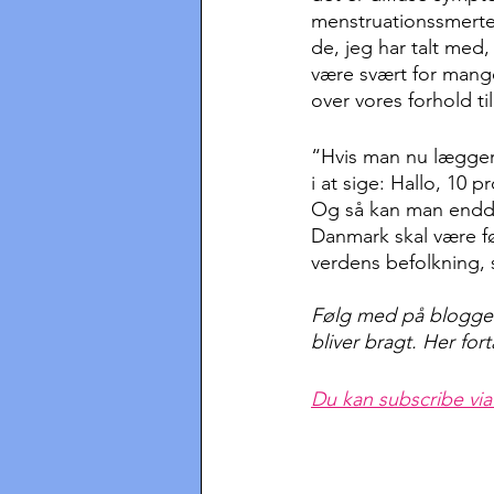
menstruationssmerter
de, jeg har talt me
være svært for mange
over vores forhold til
“Hvis man nu lægger i
i at sige: Hallo, 10 
Og så kan man endda 
Danmark skal være fø
verdens befolkning, 
Følg med på bloggen,
bliver bragt. Her for
Du kan subscribe via 