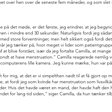
et over hen over de seneste fem måneder, og som slet ik
ge på det møde, er det første, jeg erindrer, at jeg begyn
men i mindre end 30 sekunder. Naturligvis fordi jeg såda
d store forventninger, men helt sikkert også fordi det
, når jeg tænker på, hvor meget vi lider som patientgrupp
af at blive forstået, især da jeg fortalte Camilla, at mang
ndt at have menstruation.” Camilla reagerede nemlig ve
computerens lille kamera. Jeg kunne mærke, hun var p
ft for mig, at det er vi simpelthen nødt til at få gjort op 
, at fordi jeg som kvinde har menstruation som livsvilkår
eder. Hvis det havde været en mand, der havde haft den 
det for lang tid siden,” siger Camilla, da hun tænker ti