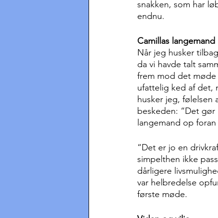
snakken, som har løb
endnu.
Camillas langemand
Når jeg husker tilba
da vi havde talt sam
frem mod det møde me
ufattelig ked af det
husker jeg, følelsen 
beskeden: “Det gør o
langemand op foran 
“Det er jo en drivkra
simpelthen ikke passe
dårligere livsmuligh
var helbredelse opfun
første møde.