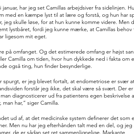
 januar, har jeg set Camillas arbejdsiver fra sidelinjen. H
om med en kæmpe lyst til at lære og forstå, og hun har s
, jeg skulle løse, for at hun kunne komme videre. Men de
t lystbåret, fordi jeg kunne mærke, at Camillas behov fo
r ligesom mit eget.
re på omfanget. Og det estimerede omfang er højst sand
æller Camilla om tiden, hvor hun dykkede ned i fakta om 
de også ting, hun finder besynderlige.
spurgt, er jeg blevet fortalt, at endometriose er svær a
viden forstår jeg ikke, det skal være så svært. Der er 
an diagnosticerer ud fra patientens egen beskrivelse af
 man har,” siger Camilla.
ndet ud af, at det medicinske system definerer det som
r. Men nu har jeg efterhånden talt med en del, og jeg 
omer, de er sådan set ret sammenlignelige. Markante 