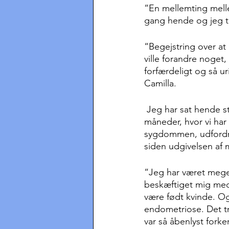
“En mellemting melle
gang hende og jeg 
“Begejstring over a
ville forandre noget,
forfærdeligt og så u
Camilla.
 Jeg har sat hende stævne, for at vi sammen kan lave en evaluering over de seneste fem 
måneder, hvor vi har
sygdommen, udfordri
siden udgivelsen af 
“Jeg har været meget
beskæftiget mig med
være født kvinde. O
endometriose. Det tr
var så åbenlyst fork