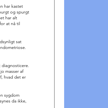
un har kastet 
purgt og spurgt 
t har alt 
r at nå til 
synligt sat 
endometriose. 
t diagnosticere. 
jo masser af 
, hvad det er 
 en sygdom 
synes da ikke, 