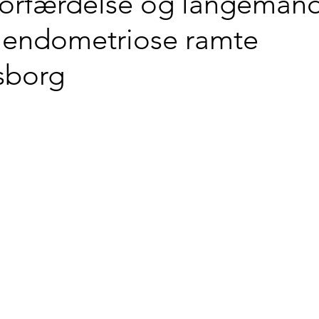
 forfærdelse og langeman
endometriose ramte
sborg