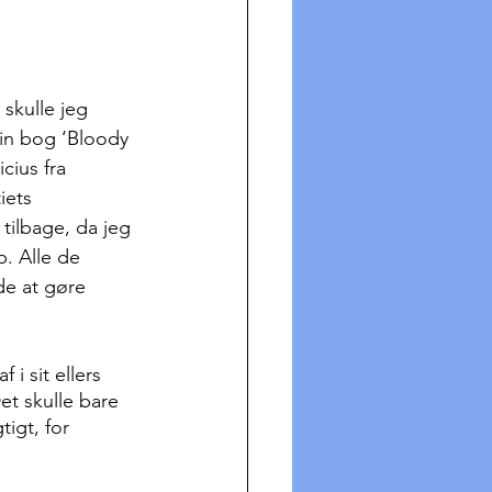
skulle jeg 
in bog ‘Bloody 
cius fra 
iets 
tilbage, da jeg 
p. Alle de 
de at gøre 
i sit ellers 
et skulle bare 
igt, for 