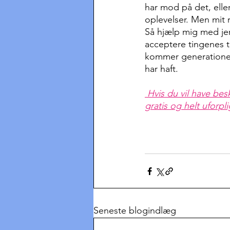
har mod på det, elle
oplevelser. Men mit r
Så hjælp mig med jer
acceptere tingenes ti
kommer generationer 
har haft.
Hvis du vil have bes
gratis og helt uforpl
Seneste blogindlæg