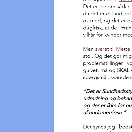
Det er jo som sådan 
da det er et land, vi
os med, og det er ov
dugfrisk, at de i Fran
vilkår for kvinder m
Men 
svaret til Mette
stol. Og det gør mig 
problemstillinger i 
gulvet, må og SKAL 
spørgsmål
, 
svarede 
“Det er Sundhedsstyr
udredning og behand
og der er ikke for n
af endometriose.”
Det synes jeg i beds