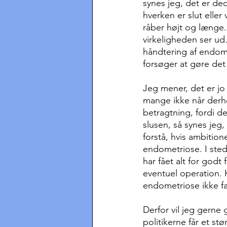
synes jeg, det er de
hverken er slut eller
råber højt og længe. 
virkeligheden ser ud
håndtering af endom
forsøger at gøre det t
Jeg mener, det er jo 
mange ikke når derhen
betragtning, fordi d
slusen, så synes jeg, 
forstå, hvis ambition
endometriose. I sted
har fået alt for godt 
eventuel operation. 
endometriose ikke fa
Derfor vil jeg gerne 
politikerne får et st