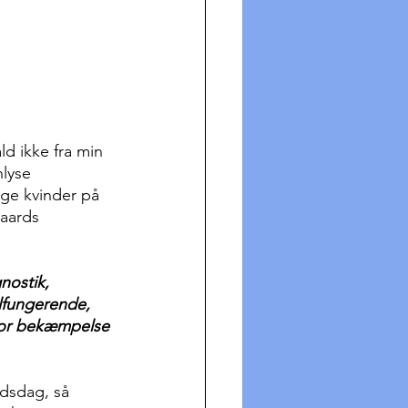
ld ikke fra min 
nlyse 
nge kvinder på 
aards 
nostik, 
lfungerende, 
 for bekæmpelse 
udsdag, så 