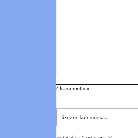
4 kommentarer
Skriv en kommentar...
Hvad siger man til
Sorter efter:
Nyeste apps