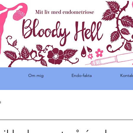
Om mig
Endo-fakta
Kontak
s
g