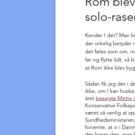
Rom blev
solo-raser
Kender I det? Man k
der virkelig betyder 
det føles som om, man
fat og flytte lidt, så
at Rom ikke blev by
Sådan fik jeg det i 
ikke, om I kan huske,
året 
besøgte Mette 
Konservative Folkepar
været så venlig at s
Sundhedsministeren
forvente, at vi i Danm
der ligner den, 
man h