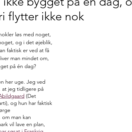
 ikke bygget på én dag, o
i flytter ikke nok
nokler løs med noget, 
noget, og i det øjeblik, 
 faktisk er ved at få 
 bliver man mindet om, 
gget på én dag?
den her uge. Jeg ved 
 at jeg tidligere på 
Abildgaard
 (Det 
ti), og hun har faktisk 
pørge 
, om man kan 
ark vil lave en plan, 
ar søsat i Frankrig
. 