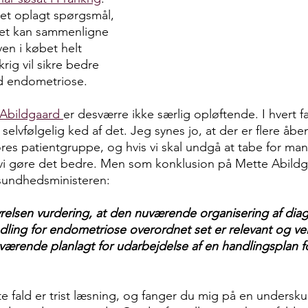
et oplagt spørgsmål, 
 let kan sammenligne 
en i købet helt 
krig vil sikre bedre 
ed endometriose.
 Abildgaard 
er desværre ikke særlig opløftende. I hvert fa
selvfølgelig ked af det. Jeg synes jo, at der er flere åbe
vores patientgruppe, og hvis vi skal undgå at tabe for ma
vi gøre det bedre. Men som konklusion på Mette Abildg
sundhedsministeren:
elsen vurdering, at den nuværende organisering af diag
ling for endometriose overordnet set er relevant og ve
uværende planlagt for udarbejdelse af en handlingsplan
te fald er trist læsning, og fanger du mig på en undersk