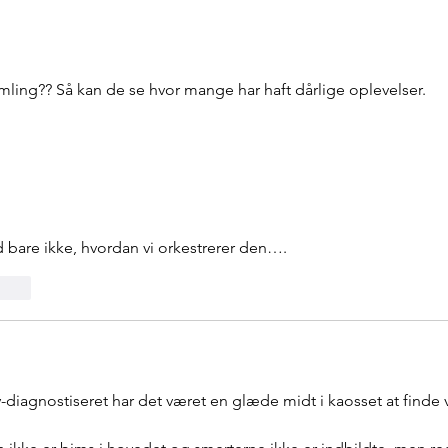
vandt!
beko
tvær
ling?? Så kan de se hvor mange har haft dårlige oplevelser. 
 bare ikke, hvordan vi orkestrerer den…. 
Svar
-diagnostiseret har det været en glæde midt i kaosset at finde v
 