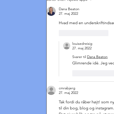
Dronningen?
Dana Beaton
27. maj 2022
Hvad med en underskriftindsam
Synes godt om
Svar
louisedreisig
27. maj 2022
Svarer til
Dana Beaton
Glimrende idé. Jeg ved
Synes godt om
cmrabjerg
27. maj 2022
Tak fordi du råber højt! som ny
til din bog, blog og instagram.