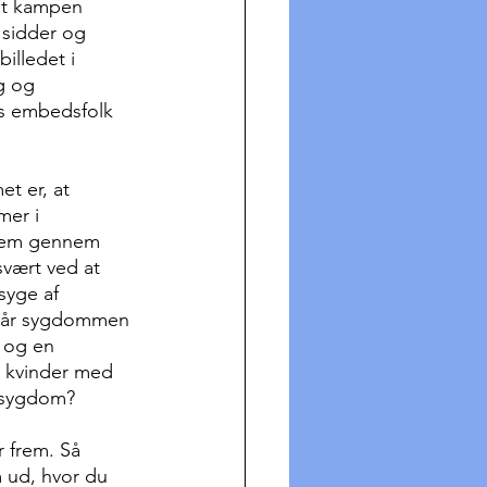
 at kampen 
 sidder og 
illedet i 
g og 
s embedsfolk 
t er, at 
mer i 
 dem gennem 
svært ved at 
syge af 
, når sygdommen 
e og en 
å kvinder med 
k sygdom?
r frem. Så 
m ud, hvor du 