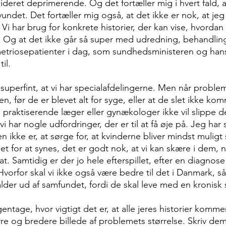
cideret deprimerende. Og det fortæller mig i hvert fald,
 vundet. Det fortæller mig også, at det ikke er nok, at jeg
Vi har brug for konkrete historier, der kan vise, hvordan b
. Og at det ikke går så super med udredning, behandlin
etriosepatienter i dag, som sundhedsministeren og han
il.
superfint, at vi har specialafdelingerne. Men når probleme
, før de er blevet alt for syge, eller at de slet ikke kom
e praktiserende læger eller gynækologer ikke vil slippe
vi har nogle udfordringer, der er til at få øje på. Jeg har 
en ikke er, at sørge for, at kvinderne bliver mindst muligt 
et for at synes, det er godt nok, at vi kan skære i dem
fat. Samtidig er der jo hele efterspillet, efter en diagnos
Hvorfor skal vi ikke også være bedre til det i Danmark, s
lder ud af samfundet, fordi de skal leve med en kronis
gentage, hvor vigtigt det er, at alle jeres historier komme
ørre og bredere billede af problemets størrelse. Skriv de