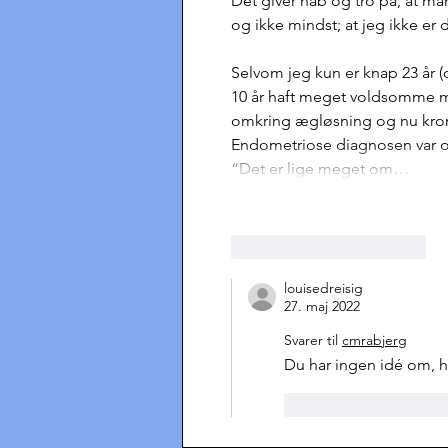
Det giver håb og tro på, at ma
og ikke mindst; at jeg ikke er
Selvom jeg kun er knap 23 år (
10 år haft meget voldsomme me
omkring ægløsning og nu kron
Endometriose diagnosen var o
“Det er lige meget om…
Synes godt om
Svar
louisedreisig
27. maj 2022
Svarer til
cmrabjerg
Du har ingen idé om, 
Synes godt om