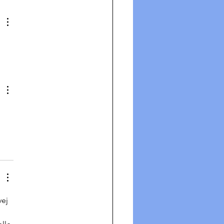
stning af mænds -
timod!
ej 