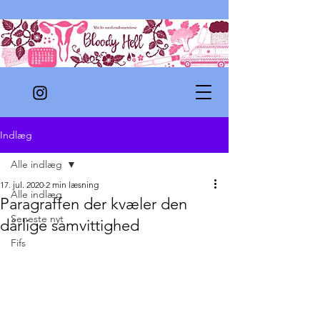
Indlæg
Alle indlæg
17. jul. 2020
2 min læsning
Alle indlæg
Paragraffen der kvæler den
Seneste nyt
dårlige samvittighed
Fifs