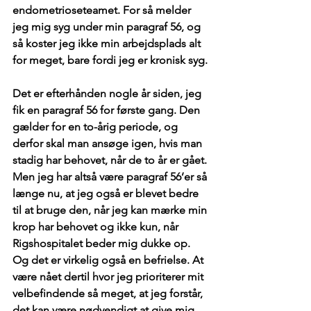
endometrioseteamet. For så melder 
jeg mig syg under min paragraf 56, og 
så koster jeg ikke min arbejdsplads alt 
for meget, bare fordi jeg er kronisk syg.
Det er efterhånden nogle år siden, jeg 
fik en paragraf 56 for første gang. Den 
gælder for en to-årig periode, og 
derfor skal man ansøge igen, hvis man 
stadig har behovet, når de to år er gået. 
Men jeg har altså være paragraf 56’er så 
længe nu, at jeg også er blevet bedre 
til at bruge den, når jeg kan mærke min 
krop har behovet og ikke kun, når 
Rigshospitalet beder mig dukke op. 
Og det er virkelig også en befrielse. At 
være nået dertil hvor jeg prioriterer mit 
velbefindende så meget, at jeg forstår, 
det kan være nødvendigt at give mig 