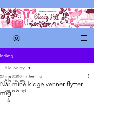
Indlæg
Alle indlæg
23. maj 2020
3 min læsning
Alle indlæg
Når mine kloge venner flytter
Seneste nyt
mig
Fifs