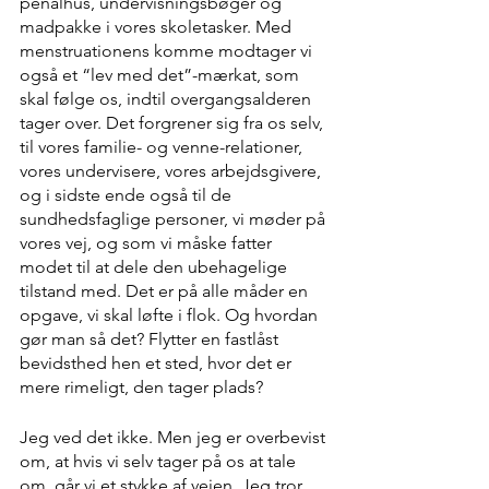
penalhus, undervisningsbøger og 
madpakke i vores skoletasker. Med 
menstruationens komme modtager vi 
også et “lev med det”-mærkat, som 
skal følge os, indtil overgangsalderen 
tager over. Det forgrener sig fra os selv, 
til vores familie- og venne-relationer, 
vores undervisere, vores arbejdsgivere, 
og i sidste ende også til de 
sundhedsfaglige personer, vi møder på 
vores vej, og som vi måske fatter 
modet til at dele den ubehagelige 
tilstand med. Det er på alle måder en 
opgave, vi skal løfte i flok. Og hvordan 
gør man så det? Flytter en fastlåst 
bevidsthed hen et sted, hvor det er 
mere rimeligt, den tager plads?
Jeg ved det ikke. Men jeg er overbevist 
om, at hvis vi selv tager på os at tale 
om, går vi et stykke af vejen. Jeg tror 