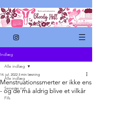
Indlæg
Alle indlæg
14. jul. 2022
3 min læsning
Alle indlæg
Menstruationssmerter er ikke ens
Seneste nyt
- og de må aldrig blive et vilkår
Fifs