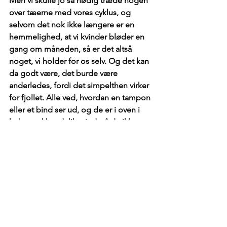
Men vi skulle jo så nødig træde nogen 
over tæerne med vores cyklus, og 
selvom det nok ikke længere er en 
hemmelighed, at vi kvinder bløder en 
gang om måneden, så er det altså 
noget, vi holder for os selv. Og det kan 
da godt være, det burde være 
anderledes, fordi det simpelthen virker 
for fjollet. Alle ved, hvordan en tampon 
eller et bind ser ud, og de er i oven i 
købet pakket delikat ind, så du ikke 
tvinger folk til at se på den sugende 
vatterede del af arrangementet. Det 
betyder bare stadig ikke, at vi skal dele 
det med nogen, som tilfældigvis har 
den skæbne at være placeret i samme 
rum som os. Så indtil vi har en anden 
mere tidssvarende holdning til 
menstruationen, så har du altså 