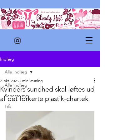
Indlæg
Alle indlæg
2. okt. 2025
2 min læsning
Alle indlæg
Kvinders sundhed skal løftes ud
Seneste nyt
af det forkerte plastik-chartek
Fifs