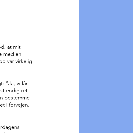
d, at mit 
ie med en 
o var virkelig 
: “Ja, vi får 
dstændig ret. 
 kan bestemme 
t i forvejen. 
erdagens 