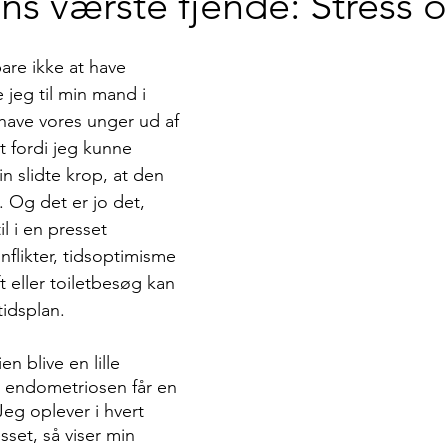
ns værste fjende: Stress 
bare ikke at have 
 jeg til min mand i 
 have vores unger ud af 
 fordi jeg kunne 
n slidte krop, at den 
. Og det er jo det, 
l i en presset 
flikter, tidsoptimisme 
t eller toiletbesøg kan 
tidsplan.
n blive en lille 
år endometriosen får en 
eg oplever i hvert 
esset, så viser min 