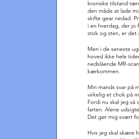
kroniske tilstand tæ
den måde at lade mig 
skifte gear nedad. Pr
i en hverdag, der jo 
stok og sten, er det 
Men i de seneste uge
hoved ikke hele tiden
nedslående MR-scanni
kærkommen.
Min mands svar på min 
virkelig et chok på m
Fordi nu skal jeg så 
farten. Alene udsigte
Det gør mig svært fo
Hvis jeg skal skære 