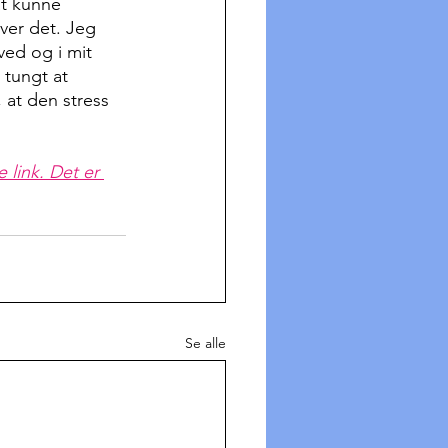
at kunne 
ver det. Jeg 
ved og i mit 
tungt at 
 at den stress 
 link. Det er 
Se alle