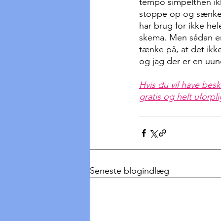
tempo simpelthen ikke
stoppe op og sænke 
har brug for ikke hel
skema. Men sådan er 
tænke på, at det ikk
og jag der er en uun
Hvis du vil have besk
gratis og helt uforpl
Seneste blogindlæg