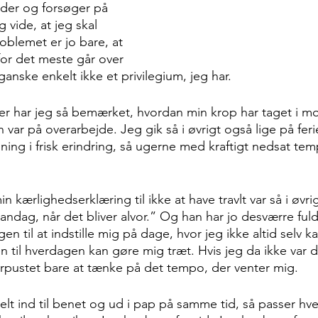
nder og forsøger på 
vide, at jeg skal 
oblemet er jo bare, at 
for det meste går over 
ganske enkelt ikke et privilegium, jeg har. 
r har jeg så bemærket, hvordan min krop har taget i mo
 var på overarbejde. Jeg gik så i øvrigt også lige på fer
ng i frisk erindring, så ugerne med kraftigt nedsat temp
kærlighedserklæring til ikke at have travlt var så i øvrigt
andag, når det bliver alvor.” Og han har jo desværre ful
igen til at indstille mig på dage, hvor jeg ikke altid selv
n til hverdagen kan gøre mig træt. Hvis jeg da ikke var de
rpustet bare at tænke på det tempo, der venter mig.
helt ind til benet og ud i pap på samme tid, så passer hv