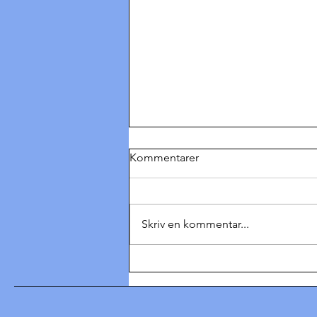
Kommentarer
Skriv en kommentar...
Hvad siger man til
Dronningen?