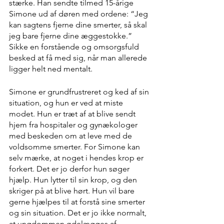
stærke. Han sendte tilmed 15-årige 
Simone ud af døren med ordene: “Jeg 
kan sagtens fjerne dine smerter, så skal 
jeg bare fjerne dine æggestokke.” 
Sikke en forstående og omsorgsfuld 
besked at få med sig, når man allerede 
ligger helt ned mentalt.
Simone er grundfrustreret og ked af sin 
situation, og hun er ved at miste 
modet. Hun er træt af at blive sendt 
hjem fra hospitaler og gynækologer 
med beskeden om at leve med de 
voldsomme smerter. For Simone kan 
selv mærke, at noget i hendes krop er 
forkert. Det er jo derfor hun søger 
hjælp. Hun lytter til sin krop, og den 
skriger på at blive hørt. Hun vil bare 
gerne hjælpes til at forstå sine smerter 
og sin situation. Det er jo ikke normalt, 
at ungdommen ødelægges af 