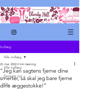
Indlæg
Alle indlæg
25. mar. 2022
2 min læsning
Alle indlæg
“Jeg kan sagtens fjerne dine
Seneste nyt
smerter, så skal jeg bare fjerne
Fifs
dine æggestokke!”