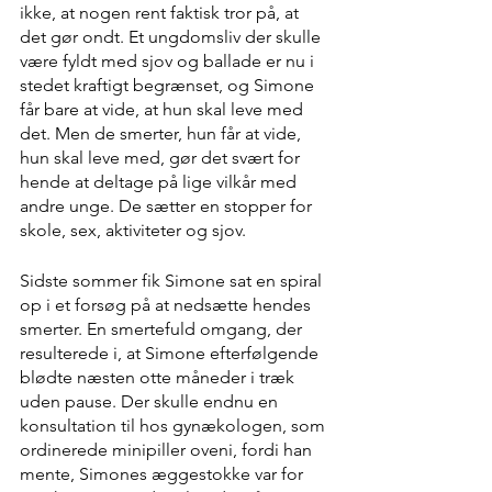
ikke, at nogen rent faktisk tror på, at 
det gør ondt. Et ungdomsliv der skulle 
være fyldt med sjov og ballade er nu i 
stedet kraftigt begrænset, og Simone 
får bare at vide, at hun skal leve med 
det. Men de smerter, hun får at vide, 
hun skal leve med, gør det svært for 
hende at deltage på lige vilkår med 
andre unge. De sætter en stopper for 
skole, sex, aktiviteter og sjov.
Sidste sommer fik Simone sat en spiral 
op i et forsøg på at nedsætte hendes 
smerter. En smertefuld omgang, der 
resulterede i, at Simone efterfølgende 
blødte næsten otte måneder i træk 
uden pause. Der skulle endnu en 
konsultation til hos gynækologen, som 
ordinerede minipiller oveni, fordi han 
mente, Simones æggestokke var for 