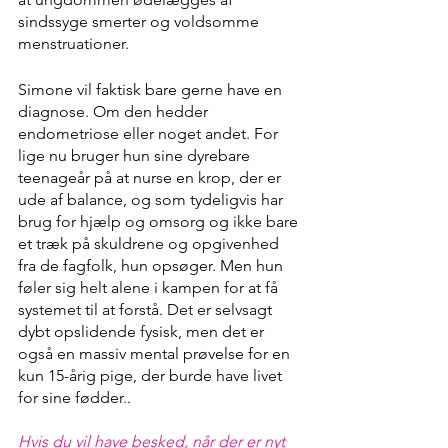
sindssyge smerter og voldsomme 
menstruationer. 
Simone vil faktisk bare gerne have en 
diagnose. Om den hedder 
endometriose eller noget andet. For 
lige nu bruger hun sine dyrebare 
teenageår på at nurse en krop, der er 
ude af balance, og som tydeligvis har 
brug for hjælp og omsorg og ikke bare 
et træk på skuldrene og opgivenhed 
fra de fagfolk, hun opsøger. Men hun 
føler sig helt alene i kampen for at få 
systemet til at forstå. Det er selvsagt 
dybt opslidende fysisk, men det er 
også en massiv mental prøvelse for en 
kun 15-årig pige, der burde have livet 
for sine fødder..
Hvis du vil have besked, når der er nyt 