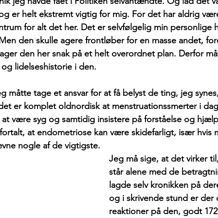
k jeg havde fået i Politiken selvantændte. Og lad det 
 er helt ekstremt vigtig for mig. For det har aldrig vær
trum for alt det her. Det er selvfølgelig min personlige h
 Men den skulle agere frontløber for en masse andet, ford
i tager den her snak på et helt overordnet plan. Derfor må
g lidelseshistorie i den.
jeg måtte tage et ansvar for at få belyst de ting, jeg synes
det er komplet oldnordisk at menstruationssmerter i dag
 at være syg og samtidig insistere på forståelse og hjælp
få fortalt, at endometriose kan være skidefarligt, især hvis
nævne nogle af de vigtigste.
Jeg må sige, at det virker til
står alene med de betragtnin
lagde selv kronikken på de
og i skrivende stund er der 
reaktioner på den, godt 17