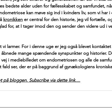
res bedste alder uden for fællesskabet og samfundet, når
ometriose kan møve sig ind i kvinders liv, som vi har i d
å 
kronikken
 er central for den historie, jeg vil fortælle, o
lad for, at I tager imod den og sender den videre ud i v
t vi larmer. For i denne uge er jeg også blevet kontaktet 
 åbnede mange spændende synspunkter og historier. De
vej i mediebilledet om endometriosen og alle de samfu
rt fald ser, der er på baggrund af gynækologiens kronis
 på bloggen. Subscribe via dette link....