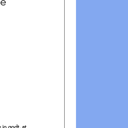
le
jo godt, at 