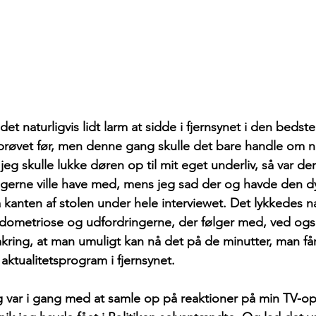
et naturligvis lidt larm at sidde i fjernsynet i den bedst
 prøvet før, men denne gang skulle det bare handle om 
 jeg skulle lukke døren op til mit eget underliv, så var d
ig gerne ville have med, mens jeg sad der og havde den d
på kanten af stolen under hele interviewet. Det lykkedes 
endometriose og udfordringerne, der følger med, ved også
ng, at man umuligt kan nå det på de minutter, man får sti
 aktualitetsprogram i fjernsynet.
var i gang med at samle op på reaktioner på min TV-op