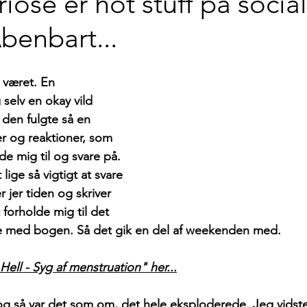
ose er hot stuff på socia
benbart...
 været. En 
 selv en okay vild 
 den fulgte så en 
 og reaktioner, som 
de mig til og svare på. 
lige så vigtigt at svare 
 jer tiden og skriver 
 forholde mig til det 
lse med bogen. Så det gik en del af weekenden med.
ll - Syg af menstruation" her...
 så var det som om, det hele eksploderede. Jeg vidste 