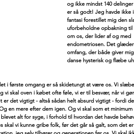
og ikke mindst 140 delinger a
er så godt! Jeg havde ikke i
fantasi forestillet mig den sl
uforbeholdne opbakning til 
om os, der lider af og med 
endometriosen. Det glæder 
omfang, der både giver mig ly
danse hysterisk og flæbe 
 det i første omgang er så skidetungt at være os. Vi slæbe
vi skal oven i købet ofte føle, vi er til besvær, når vi 
er det vigtigt - altså sådan helt absurd vigtigt - fordi 
 Og en mere efter dem igen. Og vi skal som et minimum læ
 blevet alt for syge, i forhold til hvordan det havde behøv
skal vi kunne gribe folk, før det går så galt, som det er
ation, jeg selv tilhører og generationen før os. Vi skal ik