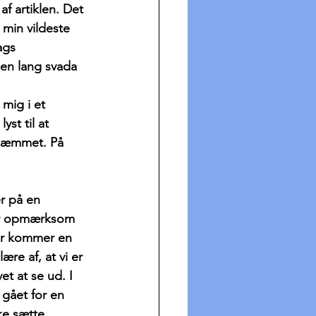
f artiklen. Det 
 min vildeste 
ags 
en lang svada 
mig i et 
st til at 
uhæmmet. På 
r på en 
gør opmærksom 
der kommer en 
re af, at vi er 
et at se ud. I 
 gået for en 
ke sætte 