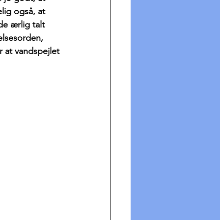
elig også, at 
 ærlig talt 
relsesorden, 
 at vandspejlet 