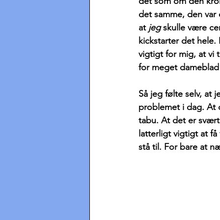
det som om den kroni
det samme, den var og
at 
jeg 
skulle være cen
kickstarter det hele.
vigtigt for mig, at v
for meget dameblad o
Så jeg følte selv, at 
problemet i dag. At 
tabu. At det er svært
latterligt vigtigt at 
stå til. For bare at 