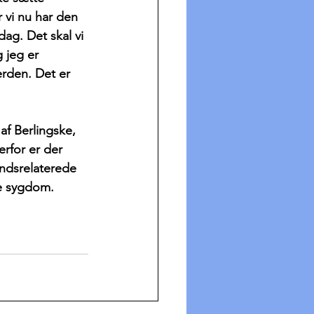
 vi nu har den 
ag. Det skal vi 
g jeg er 
erden. Det er 
af Berlingske, 
rfor er der 
ndsrelaterede 
ke sygdom.