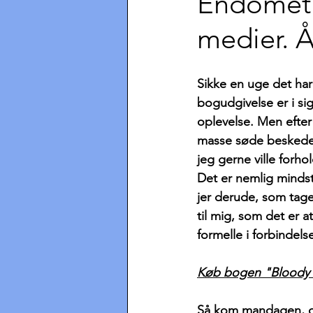
Endometri
medier. Å
Sikke en uge det har
bogudgivelse er i sig
oplevelse. Men efter
masse søde beskeder
jeg gerne ville forhol
Det er nemlig mindst 
jer derude, som tager
til mig, som det er at
formelle i forbinde
Køb bogen "Bloody He
Så kom mandagen, og