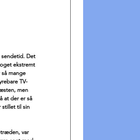
e sendetid. Det 
noget ekstremt 
er så mange 
yrebare TV-
næsten, men 
 at der er så 
llet til sin 
træden, var 