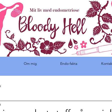
Om mig
Endo-fakta
Kontak
s
g