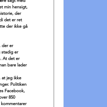
være sagt med 
et min hensigt, 
istorie, der 
i det er ret 
tte der ikke gå 
, der er 
 stadig er 
. At det er 
 man bare lader 
, at jeg ikke 
ger. Politiken 
res Facebook, 
over 850 
2 kommentarer 