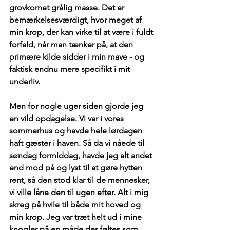
grovkornet grålig masse. Det er 
bemærkelsesværdigt, hvor meget af 
min krop, der kan virke til at være i fuldt 
forfald, når man tænker på, at den 
primære kilde sidder i min mave - og 
faktisk endnu mere specifikt i mit 
underliv.
Men for nogle uger siden gjorde jeg 
en vild opdagelse. Vi var i vores 
sommerhus og havde hele lørdagen 
haft gæster i haven. Så da vi nåede til 
søndag formiddag, havde jeg alt andet 
end mod på og lyst til at gøre hytten 
rent, så den stod klar til de mennesker, 
vi ville låne den til ugen efter. Alt i mig 
skreg på hvile til både mit hoved og 
min krop. Jeg var træt helt ud i mine 
knogler på en måde der føltes som 