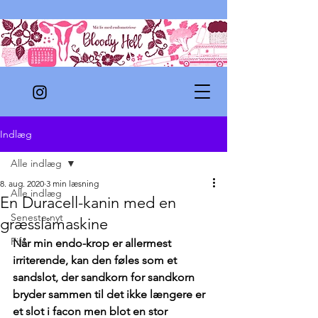
Indlæg
Alle indlæg
8. aug. 2020
3 min læsning
Alle indlæg
En Duracell-kanin med en
Seneste nyt
græsslåmaskine
Fifs
Når min endo-krop er allermest 
irriterende, kan den føles som et 
sandslot, der sandkorn for sandkorn 
bryder sammen til det ikke længere er 
et slot i facon men blot en stor 